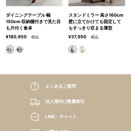
ダイニングテーブル 幅
スタンドミラー 高さ160cm
150cm 収納棚付きで見た目
壁に立てかけても固定して
も片付く食卓
もすっきり収まる薄型
定価
定価
¥180,950
¥37,950
ブラウン
ブラウン
ナチュラル
ナチュラル
よくあるご質問
法人様向け数量割引
LINE・チャット