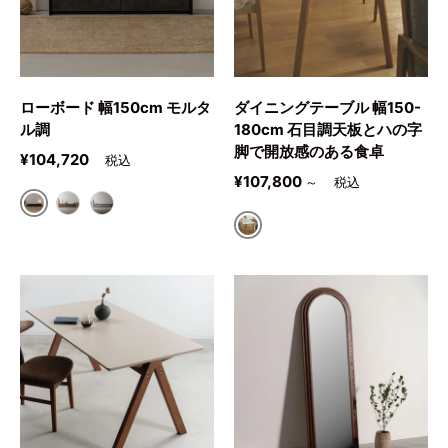
ローボード 幅150cm モルタ
ダイニングテーブル 幅150-
ル調
180cm 石目調天板とハの字
脚で開放感のある食卓
定価
¥104,720
定価
¥107,800
～
ダークグレー
ライトブラウン
ライトグレー
ナチュラル