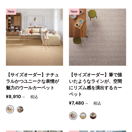
New
New
【サイズオーダー】ナチュ
【サイズオーダー】筆で描
ラルかつユニークな表情が
いたようなラインが、空間
魅力のウールカーペット
にリズム感を演出するカー
ペット
定価
¥8,910
～
定価
¥7,480
～
6001
6002
2301
2302
2303