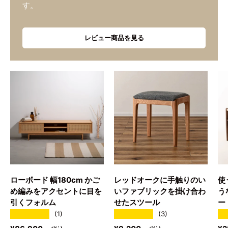
す。
レビュー商品を見る
ローボード 幅180cm かご
レッドオークに手触りのい
使
め編みをアクセントに目を
いファブリックを掛け合わ
う
引くフォルム
せたスツール
ー
★★★★★
★★★★★
★
(1)
(3)