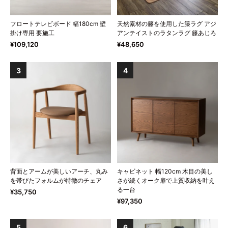
フロートテレビボード 幅180cm 壁
天然素材の籐を使用した籐ラグ アジ
掛け専用 要施工
アンテイストのラタンラグ 籐あじろ
¥109,120
¥48,650
3
4
背面とアームが美しいアーチ、丸み
キャビネット 幅120cm 木目の美し
を帯びたフォルムが特徴のチェア
さが続くオーク扉で上質収納を叶え
る一台
¥35,750
¥97,350
5
6