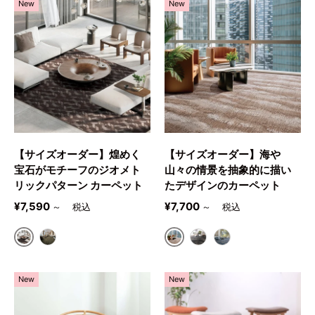
New
New
【サイズオーダー】煌めく
【サイズオーダー】海や
宝石がモチーフのジオメト
山々の情景を抽象的に描い
リックパターン カーペット
たデザインのカーペット
定価
定価
¥7,590
¥7,700
～
～
1801
5001
1802
5002
5003
New
New