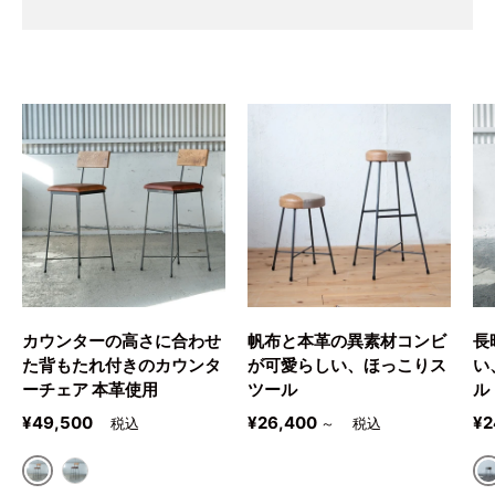
カウンターの高さに合わせ
帆布と本革の異素材コンビ
長
た背もたれ付きのカウンタ
が可愛らしい、ほっこりス
い
ーチェア 本革使用
ツール
ル
定価
定価
定
¥49,500
¥26,400
¥2
～
BROWN
DARKBROWN