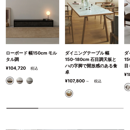
ローボード 幅150cm モル
ダイニングテーブル 幅
ダ
タル調
150-180cm 石目調天板と
1
ハの字脚で開放感のある食
目
定価
¥104,720
卓
定
¥1
定価
¥107,800
～
ダークグレー
ライトブラウン
ライトグレー
ナチュラル