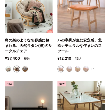
鳥の巣のような包容感に包
ハの字脚が生む安定感、北
まれる、天然ラタン(籐)のサ
欧ナチュラルな佇まいのス
ークルチェア
ツール
定価
定価
¥37,400
¥12,210
+1
ブラウン
キャメル
ベージュ
グレー
ベージュ
グリーン
オレンジ
New
New