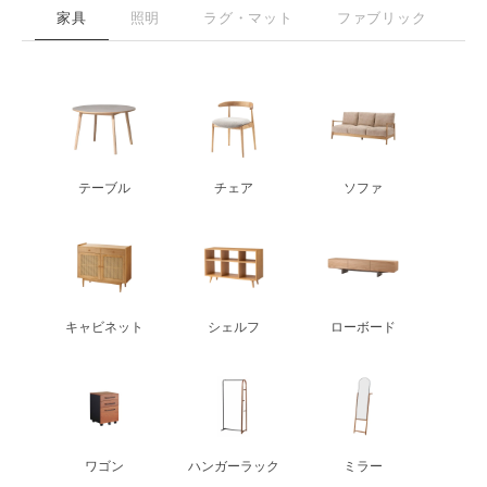
家具
照明
ラグ・マット
ファブリック
雑
テーブル
チェア
ソファ
キャビネット
シェルフ
ローボード
ワゴン
ハンガーラック
ミラー