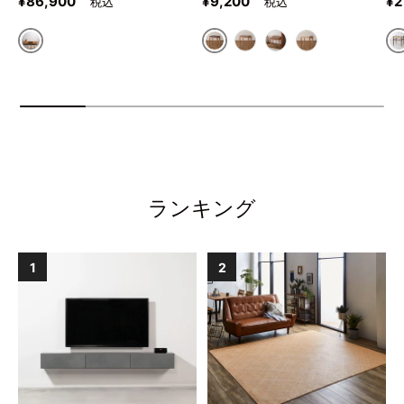
定価
定価
定
¥86,900
¥9,200
¥2
ナチュラル
ブルーグレー
グレーベージュ
オレンジブラウン
ホワイト
ランキング
1
2