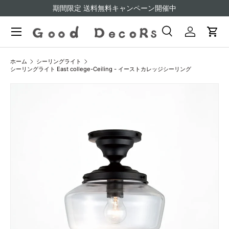
期間限定 送料無料キャンペーン開催中
コンテンツへスキップ
検索
ログイン
カー
検索
検索
ホーム
シーリングライト
シーリングライト East college-Ceiling - イーストカレッジシーリング
画像6をギャラリービューでご覧になれます
商品情報にスキップ