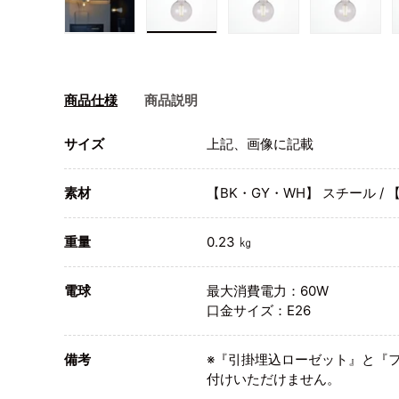
画像1をギャラリービューで読み込む
画像2をギャラリービューで読み込
画像3をギャラリービ
画像4を
商品仕様
商品説明
サイズ
上記、画像に記載
素材
【BK・GY・WH】 スチール / 
重量
0.23 ㎏
電球
最大消費電力：60W
口金サイズ：E26
備考
※『引掛埋込ローゼット』と『
付けいただけません。