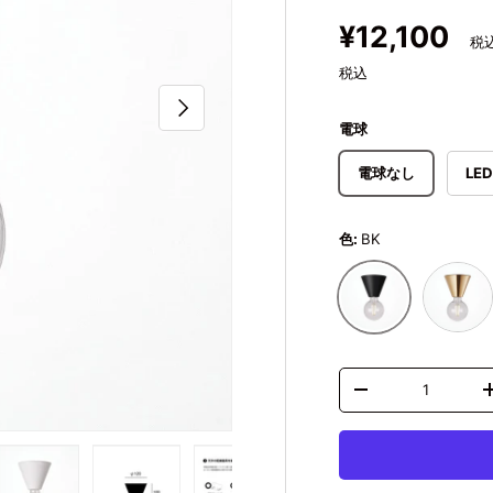
定価
¥12,100
税込
次
電球
電球なし
LE
色:
BK
BS
BK
数量
数量を減らす