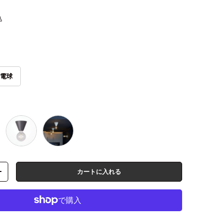
D電球
GY
WH
カートに入れる
数量を増やす