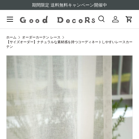
期間限定 送料無料キャンペーン開催中
コンテンツへスキップ
検索
ログイン
カー
検索
検索
ホーム
オーダーカーテン レース
【サイズオーダー】ナチュラルな素材感を持つコーディネートしやすいレースカー
テン
商品情報にスキップ