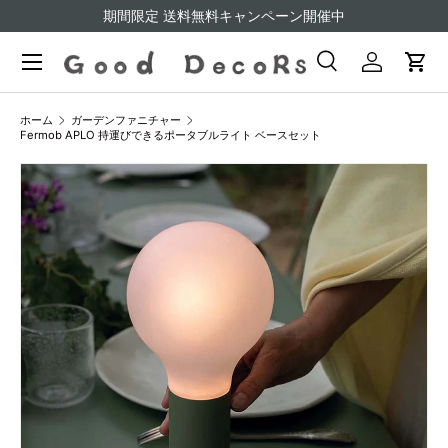
期間限定 送料無料キャンペーン開催中
コンテンツへスキップ
検索
ログイン
カー
検索
検索
ホーム
ガーデンファニチャー
Fermob APLO 持運びできるポータブルライト ベースセット
画像7をギャラリービューでご覧になれます
商品情報にスキップ