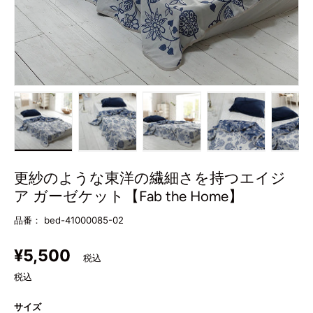
画像1をギャラリービューで読み込む
画像2をギャラリービューで読み込む
画像3をギャラリービューで
画像4をギャラ
画
更紗のような東洋の繊細さを持つエイジ
ア ガーゼケット【Fab the Home】
品番：
bed-41000085-02
定価
¥5,500
税込
サイズ