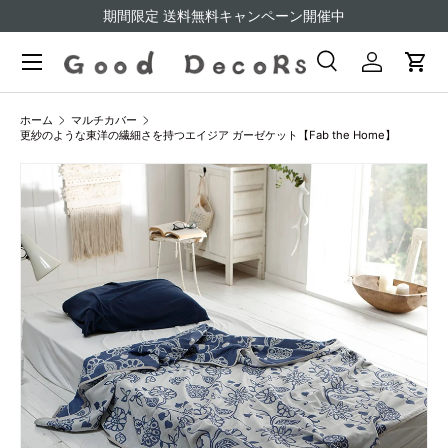
期間限定 送料無料キャンペーン開催中
コンテンツへスキップ
検索
ログイン
カー
検索
検索
ホーム
マルチカバー
更紗のような東洋の繊細さを持つエイジア ガーゼケット【Fab the Home】
商品情報にスキップ