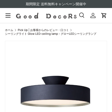
期間限定 送料無料キャンペーン開催中
コンテンツへスキップ
検索
ログイン
カー
検索
検索
ホーム
Pick Up | お客様からのレビュー・口コミ
シーリングライト Glow LED-ceiling lamp - グローLEDシーリングランプ
画像12をギャラリービューでご覧になれます
商品情報にスキップ