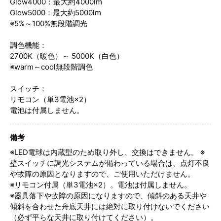
Glow4000：最大約4000lm
Glow5000：最大約5000lm
※5%～100%無段階調光
調色機能：
2700K（暖色）～ 5000K（白色）
※warm～cool無段階調色
スイッチ：
リモコン（単3電池×2）
電池は付属しません。
備考
※LED電球は内蔵型のため取り外し、交換はできません。 ※
壁スイッチに調光システムが備わっている場合は、点灯不良
や故障の原因となりますので、ご使用いただけません。
※リモコン付属（単3電池×2）。電池は付属しません。
※器具落下や故障の原因になりますので、傾斜のある天井や
傾斜を合わせた舟底天井には絶対に取り付けないでください
（必ず平らな天井に取り付けてください）。