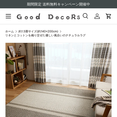
期間限定 送料無料キャンペーン開催中
コンテンツへスキップ
検索
ログイン
カー
検索
検索
ホーム
約1.5畳サイズ(約140×200cm)
リネンとコットンを織り交ぜた優しい風合いのナチュラルラグ
商品情報にスキップ