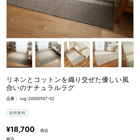
画像1をギャラリービューで読み込む
画像2をギャラリービューで読み込む
画像3をギャラリービューで
画像4をギャラ
画
リネンとコットンを織り交ぜた優しい風
合いのナチュラルラグ
品番：
rug-20000107-02
送料無料
定価
¥18,700
税込