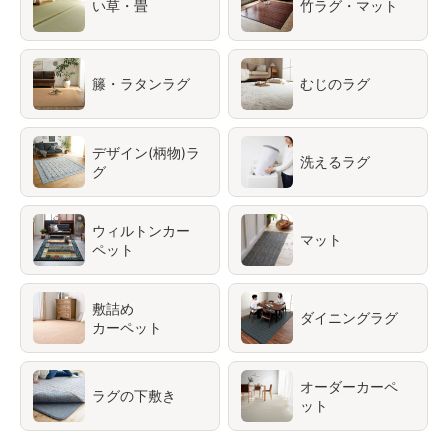
い草・畳
竹ラグ・マット
籐・ラタンラグ
むじのラグ
デザイン(柄物)ラ
洗えるラグ
グ
ウィルトンカー
マット
ペット
敷詰め
ダイニングラグ
カーペット
オーダーカーペ
ラグの下敷き
ット