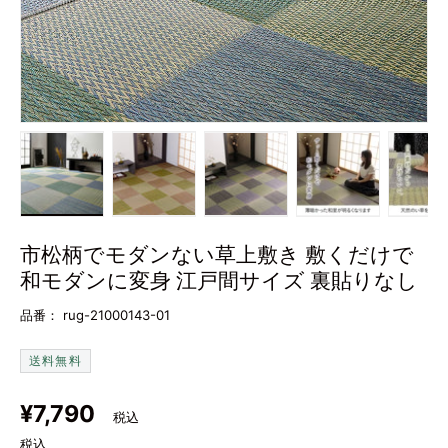
画像1をギャラリービューで読み込む
画像2をギャラリービューで読み込む
画像3をギャラリービューで
画像4をギャラ
画
市松柄でモダンない草上敷き 敷くだけで
和モダンに変身 江戸間サイズ 裏貼りなし
品番：
rug-21000143-01
送料無料
定価
¥7,790
税込