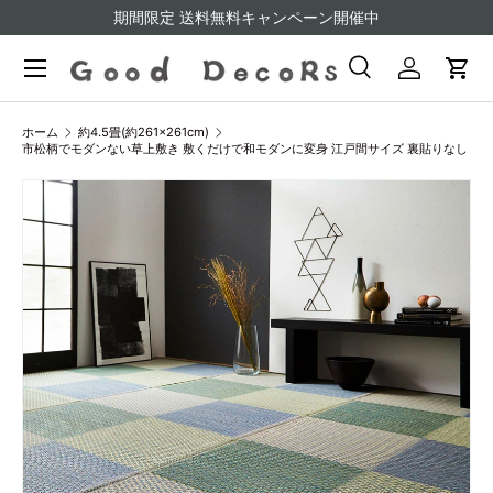
期間限定 送料無料キャンペーン開催中
コンテンツへスキップ
検索
ログイン
カー
検索
検索
ホーム
約4.5畳(約261×261cm)
市松柄でモダンない草上敷き 敷くだけで和モダンに変身 江戸間サイズ 裏貼りなし
商品情報にスキップ