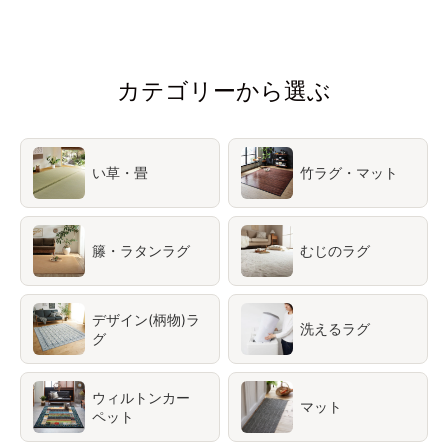
カテゴリーから選ぶ
い草・畳
竹ラグ・マット
籐・ラタンラグ
むじのラグ
デザイン(柄物)ラ
洗えるラグ
グ
ウィルトンカー
マット
ペット