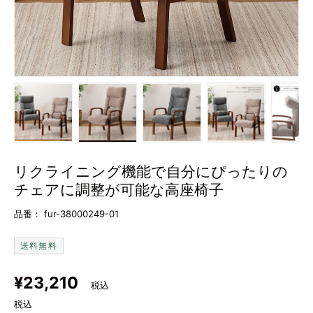
画像1をギャラリービューで読み込む
画像2をギャラリービューで読み込む
画像3をギャラリービューで
画像4をギャラ
画
リクライニング機能で自分にぴったりの
チェアに調整が可能な高座椅子
品番：
fur-38000249-01
送料無料
定価
¥23,210
税込