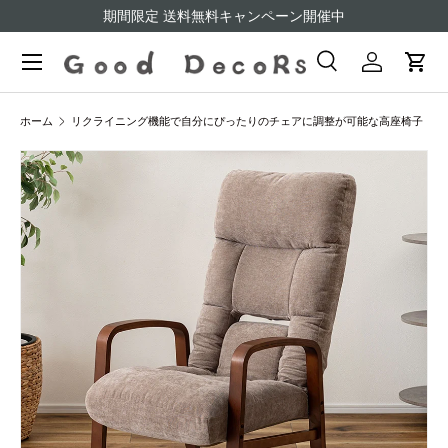
期間限定 送料無料キャンペーン開催中
コンテンツへスキップ
検索
ログイン
カー
検索
検索
ホーム
リクライニング機能で自分にぴったりのチェアに調整が可能な高座椅子
画像2をギャラリービューでご覧になれます
商品情報にスキップ