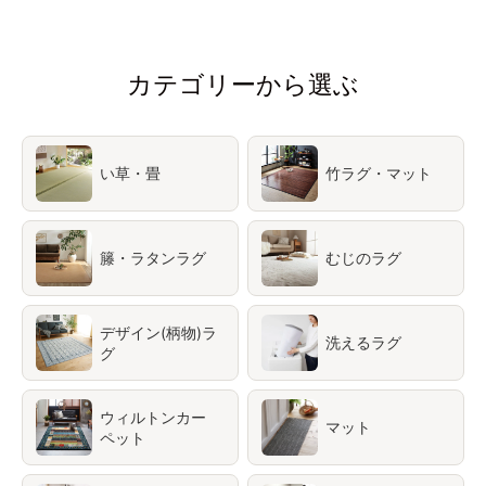
カテゴリーから選ぶ
い草・畳
竹ラグ・マット
籐・ラタンラグ
むじのラグ
デザイン(柄物)ラ
洗えるラグ
グ
ウィルトンカー
マット
ペット