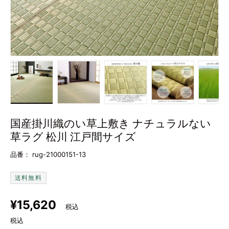
画像1をギャラリービューで読み込む
画像2をギャラリービューで読み込む
画像3をギャラリービューで
画像4をギャラ
画
国産掛川織のい草上敷き ナチュラルない
草ラグ 松川 江戸間サイズ
品番：
rug-21000151-13
送料無料
定価
¥15,620
税込