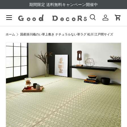
期間限定 送料無料キャンペーン開催中
コンテンツへスキップ
検索
ログイン
カー
検索
検索
ホーム
国産掛川織のい草上敷き ナチュラルない草ラグ 松川 江戸間サイズ
商品情報にスキップ