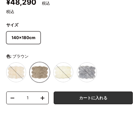
定価
¥48,290
税込
サイズ
140×180cm
色:
ブラウン
ベージュ
ホワイト
グレー
ブラウン
数量
カートに入れる
数量を減らす
数量を増やす