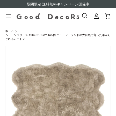
期間限定 送料無料キャンペーン開催中
コンテンツへスキップ
検索
ログイン
カー
検索
検索
ホーム
ムートンフリース 約140×180cm 6匹物 ニュージーランドの大自然で育った羊から
とれるムートン
画像9をギャラリービューでご覧になれます
商品情報にスキップ