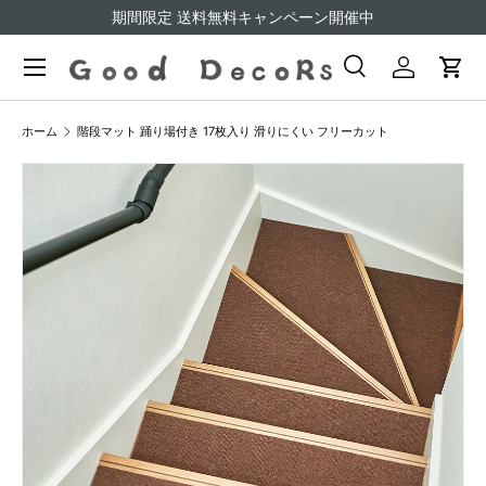
期間限定 送料無料キャンペーン開催中
コンテンツへスキップ
検索
ログイン
カー
検索
検索
ホーム
階段マット 踊り場付き 17枚入り 滑りにくい フリーカット
画像2をギャラリービューでご覧になれます
商品情報にスキップ