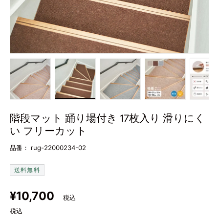
画像1をギャラリービューで読み込む
画像2をギャラリービューで読み込む
画像3をギャラリービューで
画像4をギャラ
画
階段マット 踊り場付き 17枚入り 滑りにく
い フリーカット
品番：
rug-22000234-02
送料無料
定価
¥10,700
税込