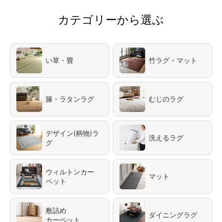
カテゴリーから選ぶ
い草・畳
竹ラグ・マット
籐・ラタンラグ
むじのラグ
デザイン(柄物)ラ
洗えるラグ
グ
ウィルトンカー
マット
ペット
敷詰め
ダイニングラグ
カーペット