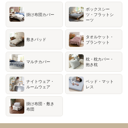
ボックスシー
掛け布団カバー
ツ・フラットシ
ーツ
タオルケット・
敷きパッド
ブランケット
枕・枕カバー・
マルチカバー
抱き枕
ナイトウェア・
ベッド・マット
ルームウェア
レス
掛け布団・敷き
布団