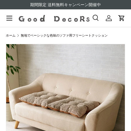
期間限定 送料無料キャンペーン開催中
コンテンツへスキップ
検索
ログイン
カー
検索
検索
ホーム
無地でベーシックな色味のソファ用フリーシートクッション
商品情報にスキップ