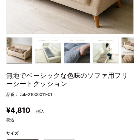
画像1をギャラリービューで読み込む
画像2をギャラリービューで読み込む
画像3をギャラリービューで
画像4をギャラ
画
無地でベーシックな色味のソファ用フリ
ーシートクッション
品番：
zak-21000011-01
定価
¥4,810
税込
サイズ