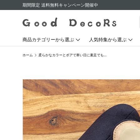
期間限定 送料無料キャンペーン開催中
コンテンツへスキップ
商品カテゴリーから選ぶ
人気特集から選ぶ
ホーム
柔らかなカラーとボアで寒い日に素足でも履ける room's Sheep ルームズシープ
画像3をギャラリービューでご覧になれます
商品情報にスキップ