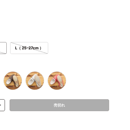
）
L（ 25-27cm ）
Brown
Ivory
Red
売切れ
数量を増やす