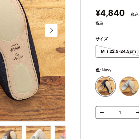
定価
¥4,840
税込
次
サイズ
M（ 22.5-24.5cm 
色:
Navy
Gray
Navy
数量
数量を減らす